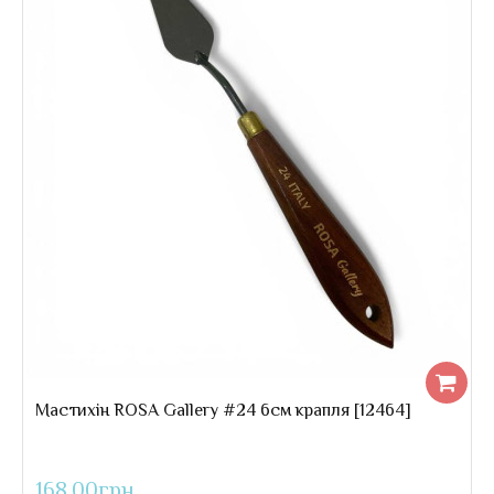
..
168.00грн
Мастихін ROSA Gallery #24 6см крапля [12464]
168.00грн