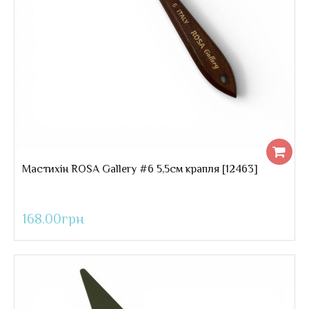
..
168.00грн
Мастихін ROSA Gallery #6 5,5см крапля [12463]
168.00грн