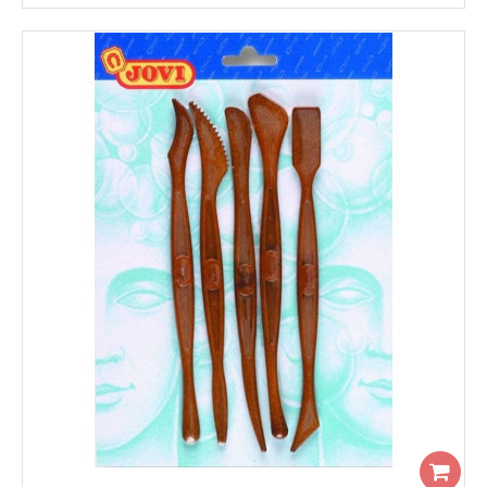
Мастихін ROSA Studio 11903 8см крапля максі
..
127.00грн