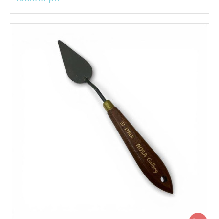
Мастихін ROSA Gallery #24 6см крапля
..
168.00грн