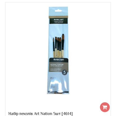
Набір пензлів Art Nation 4шт
..
Набір пензлів Art Nation 5шт [4614]