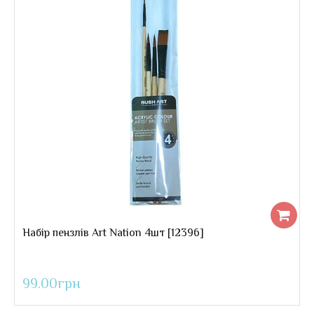
Набір пензлів плоских синтетика 12шт
..
220.00грн
Набір пензлів Art Nation 4шт [12396]
99.00грн