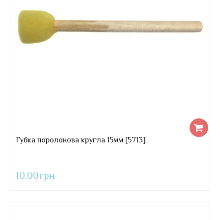
Губка поролонова кругла 15мм
Губка поролонова кругла 15мм [5713]
..
10.00грн
10.00грн