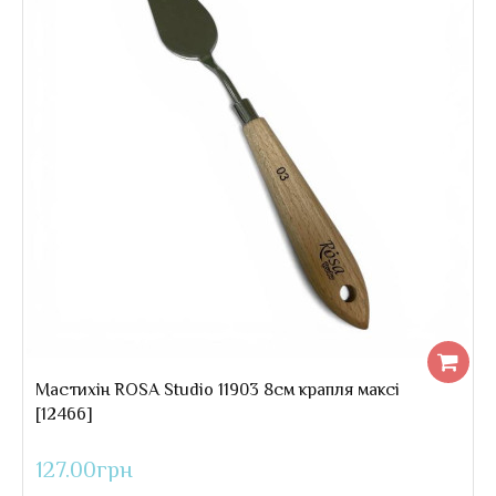
Мастихін ROSA Gallery #6 5,5см крапля
..
168.00грн
Мастихін ROSA Studio 11903 8см крапля максі
[12466]
127.00грн