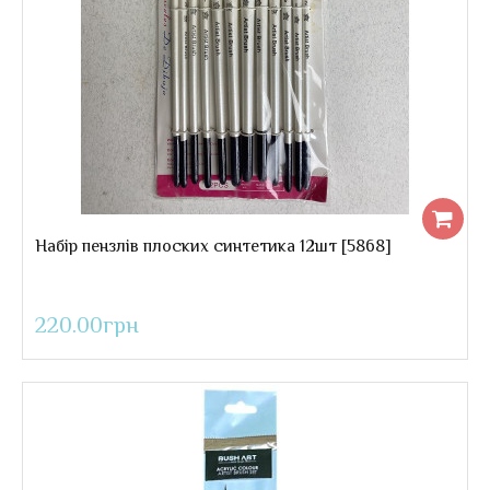
Набір пензлів овальних синтетика 12шт
..
220.00грн
Набір пензлів плоских синтетика 12шт [5868]
220.00грн