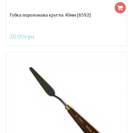
Губка поролонова кругла 40мм [6592]
20.00грн
Губка поролонова кругла 40мм
..
20.00грн