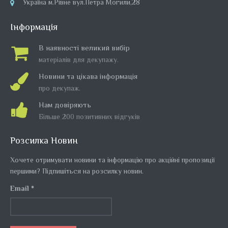
Україна м.Рівне вул.Петра Могили,28
Інформація
В наявності великий вибір
матеріалів для декупажу.
Новини та цікава інформація
про декупаж.
Нам довіряють
Більше 200 позитивних відгуків
Набір пензлів Art Nation професійні нейлон 3шт
Розсилка Новин
..
Хочете отримувати новини та інформацію про акційні пропозиції
295.00грн
першими? Підпишіться на розсилку новин.
Email *